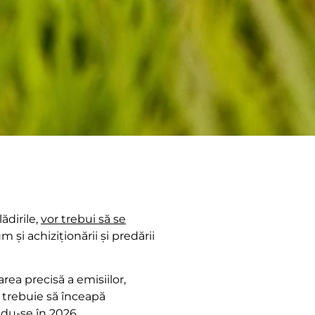
ădirile,
vor trebui să se
um și achiziționării și predării
rea precisă a emisiilor,
 trebuie să înceapă
ndu-se în 2026.