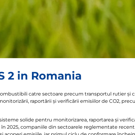
S 2 in Romania
ombustibili catre sectoare precum transportul rutier și cl
monitorizării, raportării și verificării emisiilor de CO2, prec
sisteme solide pentru monitorizarea, raportarea și verifica
în 2025, companiile din sectoarele reglementate recent
-și acoperi emisiile, iar primul ciclu de conformare închei