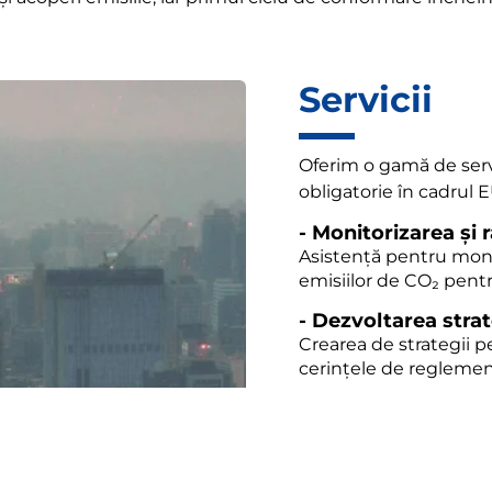
Servicii
Oferim o gamă de servi
obligatorie în cadrul E
- Monitorizarea și 
Asistență pentru monit
emisiilor de CO₂ pentr
- Dezvoltarea stra
Crearea de strategii p
cerințele de reglement
- Gestionarea și tr
Consultanta pentru ges
emisii în cadrul sistem