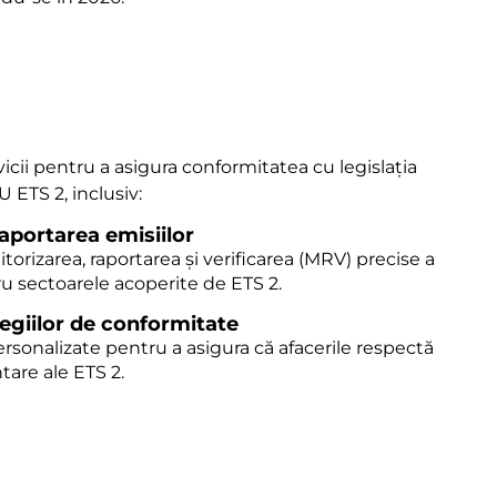
cii pentru a asigura conformitatea cu legislația
U ETS 2, inclusiv:
raportarea emisiilor
orizarea, raportarea și verificarea (MRV) precise a
u sectoarele acoperite de ETS 2.
tegiilor de conformitate
ersonalizate pentru a asigura că afacerile respectă
are ale ETS 2.
anzacționarea certificatelor
tionarea și tranzacționarea certificatelor de
ului ETS 2.