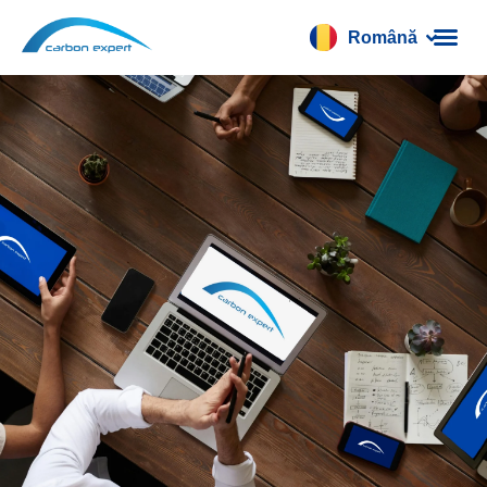
Română
Français