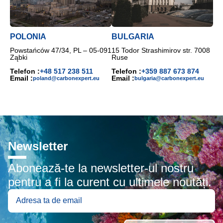
POLONIA
BULGARIA
Powstańców 47/34, PL – 05-091
15 Todor Strashimirov str. 7008
Ząbki
Ruse
Telefon :
+48 517 238 511
Telefon :
+359 887 673 874
Email :
Email :
poland@carbonexpert.eu
bulgaria@carbonexpert.eu
Newsletter
Abonează-te la newsletter-ul nostru
pentru a fi la curent cu ultimele noutăți.