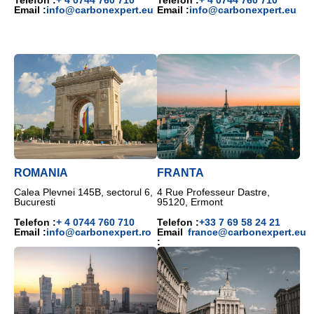
Email :
info@carbonexpert.eu
Email :
info@carbonexpert.eu
ROMANIA
FRANTA
Calea Plevnei 145B, sectorul 6,
4 Rue Professeur Dastre,
Bucuresti
95120, Ermont
Telefon :
+ 4 0744 760 710
Telefon :
+33 7 69 58 24 21
Email :
info@carbonexpert.ro
Email
france@carbonexpert.eu
: