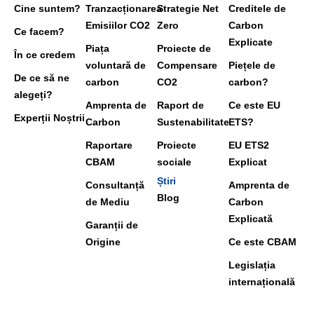
Cine suntem?
Tranzacționarea
Strategie Net
Creditele de
Emisiilor CO2
Zero
Carbon
Ce facem?
Explicate
Piața
Proiecte de
În ce credem
voluntară de
Compensare
Piețele de
De ce să ne
carbon
CO2
carbon?
alegeți?
Amprenta de
Raport de
Ce este EU
Experții Noștrii
Carbon
Sustenabilitate
ETS?
Raportare
Proiecte
EU ETS2
CBAM
sociale
Explicat
Știri
Consultanță
Amprenta de
Blog
de Mediu
Carbon
Explicată
Garanții de
Origine
Ce este CBAM
Legislația
internațională