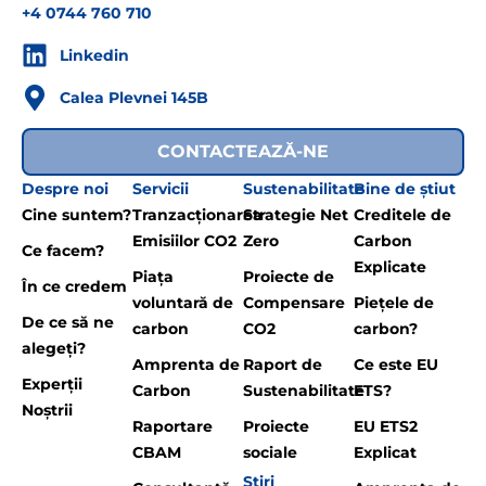
+4 0744 760 710
Linkedin
Calea Plevnei 145B
CONTACTEAZĂ-NE
Despre noi
Servicii
Sustenabilitate
Bine de știut
Cine suntem?
Tranzacționarea
Strategie Net
Creditele de
Emisiilor CO2
Zero
Carbon
Ce facem?
Explicate
Piața
Proiecte de
În ce credem
voluntară de
Compensare
Piețele de
De ce să ne
carbon
CO2
carbon?
alegeți?
Amprenta de
Raport de
Ce este EU
Experții
Carbon
Sustenabilitate
ETS?
Noștrii
Raportare
Proiecte
EU ETS2
CBAM
sociale
Explicat
Știri