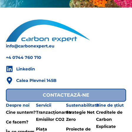
info@carbonexpert.eu
+4 0744 760 710
Linkedin
Calea Plevnei 145B
CONTACTEAZĂ-NE
Despre noi
Servicii
Sustenabilitate
Bine de știut
Cine suntem?
Tranzacționarea
Strategie Net
Creditele de
Emisiilor CO2
Zero
Carbon
Ce facem?
Explicate
Piața
Proiecte de
În ce credem