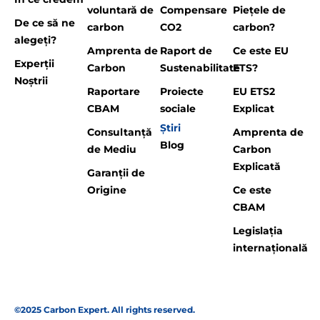
voluntară de
Compensare
Piețele de
De ce să ne
carbon
CO2
carbon?
alegeți?
Amprenta de
Raport de
Ce este EU
Experții
Carbon
Sustenabilitate
ETS?
Noștrii
Raportare
Proiecte
EU ETS2
CBAM
sociale
Explicat
Știri
Consultanță
Amprenta de
Blog
de Mediu
Carbon
Explicată
Garanții de
Origine
Ce este
CBAM
Legislația
internațională
©2025 Carbon Expert. All rights reserved.