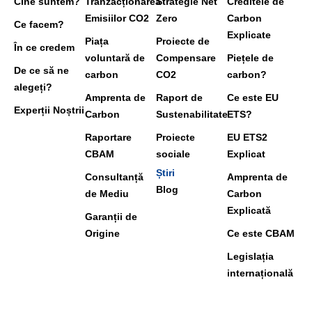
Cine suntem?
Tranzacționarea
Strategie Net
Creditele de
Emisiilor CO2
Zero
Carbon
Ce facem?
Explicate
Piața
Proiecte de
În ce credem
voluntară de
Compensare
Piețele de
De ce să ne
carbon
CO2
carbon?
alegeți?
Amprenta de
Raport de
Ce este EU
Experții Noștrii
Carbon
Sustenabilitate
ETS?
Raportare
Proiecte
EU ETS2
CBAM
sociale
Explicat
Știri
Consultanță
Amprenta de
Blog
de Mediu
Carbon
Explicată
Garanții de
Origine
Ce este CBAM
Legislația
internațională