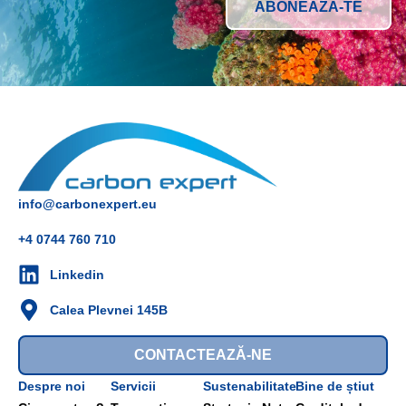
info@carbonexpert.eu
+4 0744 760 710
Linkedin
Calea Plevnei 145B
CONTACTEAZĂ-NE
Despre noi
Servicii
Sustenabilitate
Bine de știut