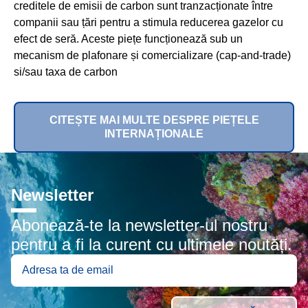
creditele de emisii de carbon sunt tranzacționate între
companii sau țări pentru a stimula reducerea gazelor cu
efect de seră. Aceste piețe funcționează sub un
mecanism de plafonare și comercializare (cap-and-trade)
si/sau taxa de carbon
CITEȘTE MAI MULTE DESPRE PIEȚELE
INTERNAȚIONALE
Newsletter
Abonează-te la newsletter-ul nostru
pentru a fi la curent cu ultimele noutăți.