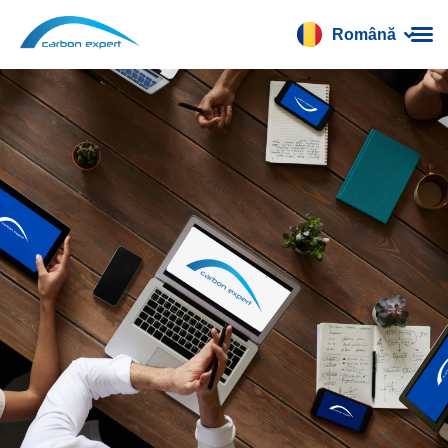
Română
Français