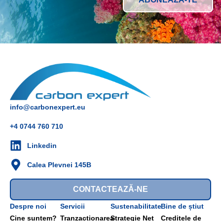
info@carbonexpert.eu
+4 0744 760 710
Linkedin
Calea Plevnei 145B
CONTACTEAZĂ-NE
Despre noi
Servicii
Sustenabilitate
Bine de știut
Cine suntem?
Tranzacționarea
Strategie Net
Creditele de