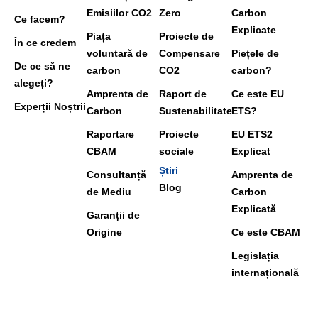
Emisiilor CO2
Zero
Carbon
Ce facem?
Explicate
Piața
Proiecte de
În ce credem
voluntară de
Compensare
Piețele de
De ce să ne
carbon
CO2
carbon?
alegeți?
Amprenta de
Raport de
Ce este EU
Experții Noștrii
Carbon
Sustenabilitate
ETS?
Raportare
Proiecte
EU ETS2
CBAM
sociale
Explicat
Știri
Consultanță
Amprenta de
Blog
de Mediu
Carbon
Explicată
Garanții de
Origine
Ce este CBAM
Legislația
internațională