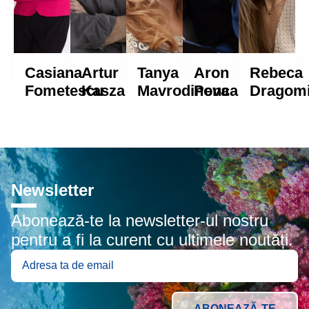
Casiana
Artur
Tanya
Aron
Rebeca
Fometescu
Kasza
Mavrodinova
Penca
Dragom
Newsletter
Abonează-te la newsletter-ul nostru
pentru a fi la curent cu ultimele noutăți.