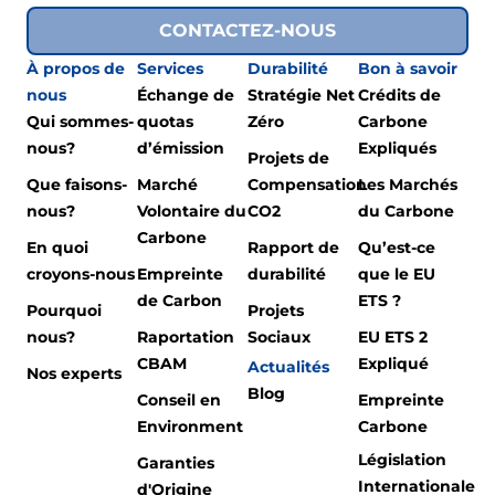
CONTACTEZ-NOUS
À propos de
Services
Durabilité
Bon à savoir
nous
Échange de
Stratégie Net
Crédits de
Qui sommes-
quotas
Zéro
Carbone
nous?
d’émission
Expliqués
Projets de
Que faisons-
Marché
Compensation
Les Marchés
nous?
Volontaire du
CO2
du Carbone
Carbone
En quoi
Rapport de
Qu’est-ce
croyons-nous
Empreinte
durabilité
que le EU
de Carbon
ETS ?
Pourquoi
Projets
nous?
Raportation
Sociaux
EU ETS 2
CBAM
Expliqué
Actualités
Nos experts
Blog
Conseil en
Empreinte
Environment
Carbone
Législation
Garanties
Internationale
d'Origine