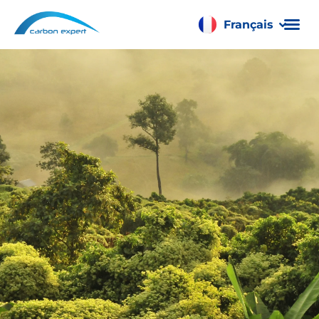
Français
Română