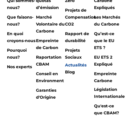
Qui sommes-
quotas
Zéro
Carbone
nous?
d’émission
Expliqués
Projets de
Que faisons-
Marché
Compensation
Les Marchés
nous?
Volontaire du
CO2
du Carbone
Carbone
En quoi
Rapport de
Qu’est-ce
croyons-nous
Empreinte
durabilité
que le EU
de Carbon
ETS ?
Pourquoi
Projets
nous?
Raportation
Sociaux
EU ETS 2
CBAM
Expliqué
Actualités
Nos experts
Blog
Conseil en
Empreinte
Environment
Carbone
Législation
Garanties
Internationale
d'Origine
Qu'est-ce
que CBAM?