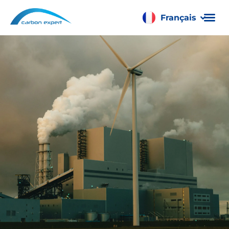
Français
Română