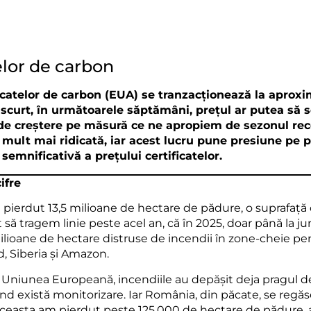
elor de carbon
ificatelor de carbon (EUA) se tranzacționează la aprox
curt, în următoarele săptămâni, prețul ar putea să s
 de creștere pe măsură ce ne apropiem de sezonul rece.
 mult mai ridicată, iar acest lucru pune presiune pe p
emnificativă a prețului certificatelor.
ifre
 pierdut 13,5 milioane de hectare de pădure, o suprafață
 să tragem linie peste acel an, că în 2025, doar până la j
lioane de hectare distruse de incendii în zone-cheie pent
, Siberia și Amazon.
În Uniunea Europeană, incendiile au depășit deja pragul de
ând există monitorizare. Iar România, din păcate, se regăs
 aceasta am pierdut peste 125.000 de hectare de pădure, a