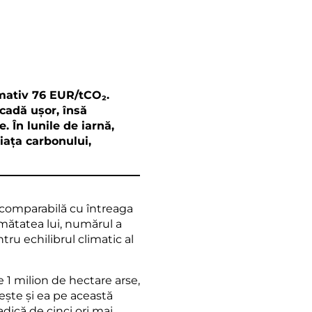
imativ 76 EUR/tCO₂.
cadă ușor, însă
 În lunile de iarnă,
iața carbonului,
 comparabilă cu întreaga
umătatea lui, numărul a
ru echilibrul climatic al
 1 milion de hectare arse,
ește și ea pe această
dică de cinci ori mai