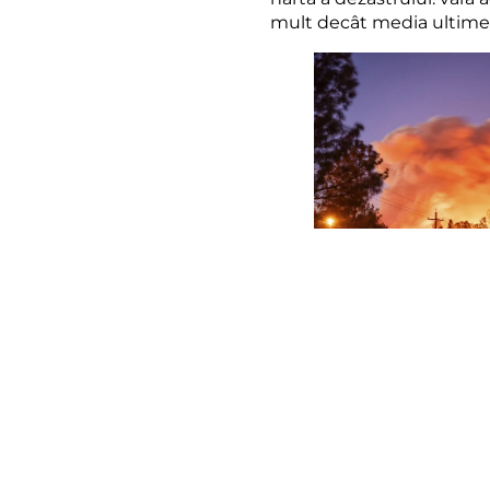
mult decât media ultimel
Dar aceste cifre nu sunt si
în animale carbonizate și
noștri și milioane de tone
Incendiile nu mai sunt un
fierbinți, secete mai lung