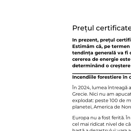
Prețul certificat
In prezent, prețul cert
Estimăm că, pe termen s
tendința generală va fi
cererea de energie este
determinând o creștere s
Incendiile forestiere în c
În 2024, lumea întreagă a
Grecie. Nici nu am apucat
explodat: peste 100 de mi
planetei, America de Nord
Europa nu a fost ferită. 
cel mai ridicat nivel de c
hartă a dezastrului: vara