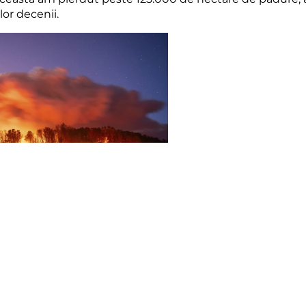
or decenii.
mple statistici. Ele se traduc în sate evacuate, în familii 
 în păduri reduse la cenușă. Ele înseamnă aer irespirabil 
 de CO₂ eliberate brusc în atmosferă, accelerând și mai mu
 fenomen „natural”. Ele sunt amplificate direct de schimb
i, soluri mai uscate. Astfel, sezonul incendiilor durează a