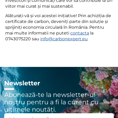
investitori și comunități care vor să contribuie la un
viitor mai curat și mai sustenabil.
Alăturați-vă și voi acestei inițiative! Prin achiziția de
certificate de carbon, deveniți parte din soluție și
sprijiniți economia circulară în România. Pentru
mai multe informatii ne puteti
contacta
la
0743075220 sau
info@carbonexpert.eu
Newsletter
Abonează-te la newsletter-ul
nostru pentru a fi la curent cu
ultimele noutăți.