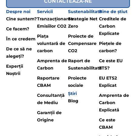
CONTACTEAZĂ-NE
Despre noi
Servicii
Sustenabilitate
Bine de știut
Cine suntem?
Tranzacționarea
Strategie Net
Creditele de
Emisiilor CO2
Zero
Carbon
Ce facem?
Explicate
Piața
Proiecte de
În ce credem
voluntară de
Compensare
Piețele de
De ce să ne
carbon
CO2
carbon?
alegeți?
Amprenta de
Raport de
Ce este EU
Experții
Carbon
Sustenabilitate
ETS?
Noștrii
Raportare
Proiecte
EU ETS2
CBAM
sociale
Explicat
Știri
Consultanță
Amprenta de
Blog
de Mediu
Carbon
Explicată
Garanții de
Origine
Ce este
CBAM