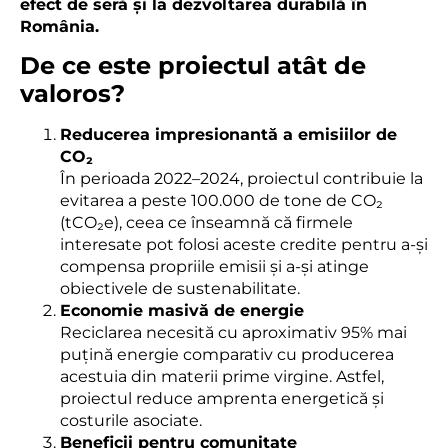
efect de seră și la dezvoltarea durabilă în
România.
De ce este proiectul atât de
valoros?
Reducerea impresionantă a emisiilor de
CO
₂
În perioada 2022–2024, proiectul contribuie la
evitarea a peste 100.000 de tone de CO₂
(tCO₂e), ceea ce înseamnă că firmele
interesate pot folosi aceste credite pentru a-și
compensa propriile emisii și a-și atinge
obiectivele de sustenabilitate.
Economie masivă de energie
Reciclarea necesită cu aproximativ 95% mai
puțină energie comparativ cu producerea
acestuia din materii prime virgine. Astfel,
proiectul reduce amprenta energetică și
costurile asociate.
Beneficii pentru comunitate