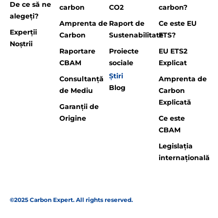
De ce să ne
carbon
CO2
carbon?
alegeți?
Amprenta de
Raport de
Ce este EU
Experții
Carbon
Sustenabilitate
ETS?
Noștrii
Raportare
Proiecte
EU ETS2
CBAM
sociale
Explicat
Știri
Consultanță
Amprenta de
Blog
de Mediu
Carbon
Explicată
Garanții de
Origine
Ce este
CBAM
Legislația
internațională
©2025 Carbon Expert. All rights reserved.