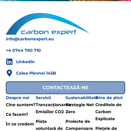
info@carbonexpert.eu
+4 0744 760 710
Linkedin
Calea Plevnei 145B
CONTACTEAZĂ-NE
Despre noi
Servicii
Sustenabilitate
Bine de știut
Cine suntem?
Tranzacționarea
Strategie Net
Creditele de
Emisiilor CO2
Zero
Carbon
Ce facem?
Explicate
Piața
Proiecte de
În ce credem
voluntară de
Compensare
Piețele de