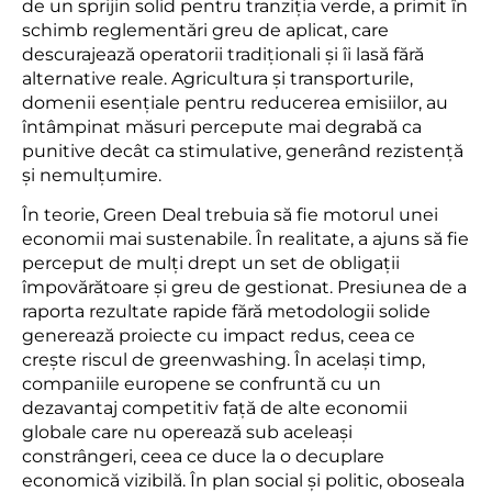
de un sprijin solid pentru tranziția verde, a primit în
schimb reglementări greu de aplicat, care
descurajează operatorii tradiționali și îi lasă fără
alternative reale. Agricultura și transporturile,
domenii esențiale pentru reducerea emisiilor, au
întâmpinat măsuri percepute mai degrabă ca
punitive decât ca stimulative, generând rezistență
și nemulțumire.
În teorie, Green Deal trebuia să fie motorul unei
economii mai sustenabile. În realitate, a ajuns să fie
perceput de mulți drept un set de obligații
împovărătoare și greu de gestionat. Presiunea de a
raporta rezultate rapide fără metodologii solide
generează proiecte cu impact redus, ceea ce
crește riscul de greenwashing. În același timp,
companiile europene se confruntă cu un
dezavantaj competitiv față de alte economii
globale care nu operează sub aceleași
constrângeri, ceea ce duce la o decuplare
economică vizibilă. În plan social și politic, oboseala