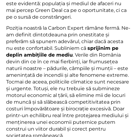
este evidentă: populația și mediul de afaceri nu
mai percep Green Deal ca pe o oportunitate, ci ca
pe o sursă de constrângeri.
Poziția noastră la Carbon Expert rămâne fermă. Ne-
am definit dintotdeauna prin onestitate și
preferăm să spunem adevărul, chiar dacă acesta
nu este confortabil. Subliniem că
sprijinim pe
deplin ambițiile de mediu
. Verile din România
devin din ce în ce mai fierbinți, iar frumusețea
naturii noastre – pădurile, câmpiile și munții – este
amenințată de incendii și alte fenomene extreme.
Tocmai de aceea, politicile climatice sunt necesare
și urgente. Totuși, ele nu trebuie să submineze
motorul economic al țării, să elimine mii de locuri
de muncă și să slăbească competitivitatea prin
costuri împovărătoare și birocrație excesivă. Doar
printr-un echilibru real între protejarea mediului și
menținerea unei economii puternice putem
construi un viitor durabil și corect pentru
societatea românească.