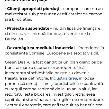
•
Clienți apropriati pierduți
– companii care nu au
mai rezistat sub presiunea certificatelor de carbon
și a birocrației.
•
Proiecte suspendate
– nu din lipsă de finanțare,
ci din cauza schimbărilor bruște venite de la
Bruxelles.
•
Dezamăgirea mediului industrial
– încrederea în
consistența Comisiei Europene s-a erodat vizibil.
Green Deal-ul a fost gândit ca un plan grandios de
transformare a economiei europene, însă
incoerența și schimbările bruște au devenit
trăsătura sa definitorie.
Industria grea
, în loc să
primească direcții clare și predictibile, se confruntă
cu reguli care se schimbă de la un an la altul, iar
rezultatul este blocarea investițiilor, retragerea
capitalului și amânarea strategiilor de modernizare.
Sectorul energetic, care ar fi trebuit să beneficieze