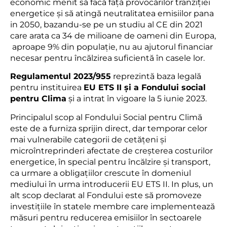
economic menit să facă față provocărilor tranziției
energetice și să atingă neutralitatea emisiilor pana
in 2050, bazandu-se pe un studiu al CE din 2021
care arata ca 34 de milioane de oameni din Europa,
aproape 9% din populație, nu au ajutorul financiar
necesar pentru încălzirea suficientă în casele lor.
Regulamentul 2023/955
reprezintă baza legală
pentru instituirea
EU ETS II și a Fondului social
pentru Clima
și a intrat în vigoare la 5 iunie 2023.
Principalul scop al Fondului Social pentru Climă
este de a furniza sprijin direct, dar temporar celor
mai vulnerabile categorii de cetățeni și
microîntreprinderi afectate de creșterea costurilor
energetice, în special pentru încălzire și transport,
ca urmare a obligațiilor crescute în domeniul
mediului în urma introducerii EU ETS II. In plus, un
alt scop declarat al Fondului este să promoveze
investițiile în statele membre care implementează
măsuri pentru reducerea emisiilor în sectoarele