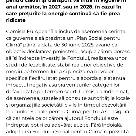
pentru clădiri și transport va intra în vigoare în
anul următor, în 2027, sau în 2028, în cazul în
care prețurile la energie continuă să fie prea
ridicate
.
Comisia Europeană a inclus de asemenea cerința
ca guvernele să prezinte un „Plan Social pentru
Climă” până la data de 30 iunie 2025, având ca
obiectiv declararea proiectelor asupra cărora doresc
să își îndrepte investițiile Fondului, realizarea unor
studii de fezabilitate, stabilirea unor obiective de
mediu pe termen lung și precizarea nevoilor
specifice fiecărui stat pentru a aborda și a atenua
impactul negativ asupra veniturilor categoriilor
defavorizate pe termen scurt. Comisia a îndemnat,
de asemenea, statele să consulte autoritățile locale
și organizațiile societății civile în timpul dezvoltării
Planurilor Sociale pentru Climă, pentru a se asigura
că cerințele celor cărora ajutorul Fondului este
îndreptat pot fi cu adevărat auzite. Fără îndoială,
adoptarea Fondului Social pentru Climă reprezintă