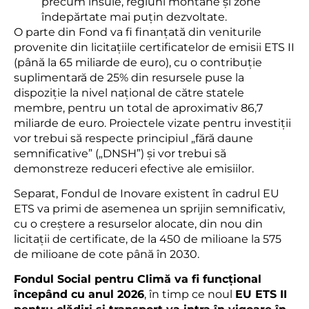
precum insule, regiuni montane și zone
îndepărtate mai puțin dezvoltate.
O parte din Fond va fi finanțată din veniturile
provenite din licitațiile certificatelor de emisii ETS II
(până la 65 miliarde de euro), cu o contribuție
suplimentară de 25% din resursele puse la
dispoziție la nivel național de către statele
membre, pentru un total de aproximativ 86,7
miliarde de euro. Proiectele vizate pentru investiții
vor trebui să respecte principiul „fără daune
semnificative” („DNSH”) și vor trebui să
demonstreze reduceri efective ale emisiilor.
Separat, Fondul de Inovare existent în cadrul EU
ETS va primi de asemenea un sprijin semnificativ,
cu o creștere a resurselor alocate, din nou din
licitații de certificate, de la 450 de milioane la 575
de milioane de cote până în 2030.
Fondul Social pentru Climă va fi funcțional
începând cu anul 2026
, în timp ce noul
EU ETS II