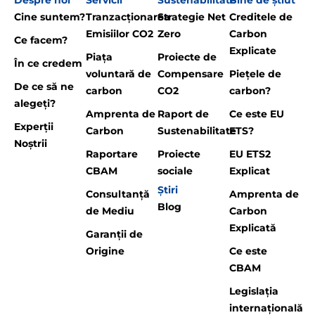
Despre noi
Servicii
Sustenabilitate
Bine de știut
Cine suntem?
Tranzacționarea
Strategie Net
Creditele de
Emisiilor CO2
Zero
Carbon
Ce facem?
Explicate
Piața
Proiecte de
În ce credem
voluntară de
Compensare
Piețele de
De ce să ne
carbon
CO2
carbon?
alegeți?
Amprenta de
Raport de
Ce este EU
Experții
Carbon
Sustenabilitate
ETS?
Noștrii
Raportare
Proiecte
EU ETS2
CBAM
sociale
Explicat
Știri
Consultanță
Amprenta de
Blog
de Mediu
Carbon
Explicată
Garanții de
Origine
Ce este
CBAM
Legislația
internațională