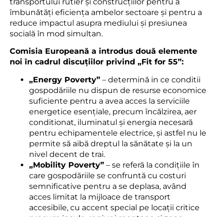
transportului rutier și construcțiilor pentru a
îmbunătăți eficiența ambelor sectoare și pentru a
reduce impactul asupra mediului și presiunea
socială în mod simultan.
Comisia Europeană a introdus două elemente
noi în cadrul discuțiilor privind „Fit for 55”:
„Energy Poverty”
– determină in ce conditii
gospodăriile nu dispun de resurse economice
suficiente pentru a avea acces la serviciile
energetice esențiale, precum încălzirea, aer
conditionat, iluminatul și energia necesară
pentru echipamentele electrice, și astfel nu le
permite să aibă dreptul la sănătate și la un
nivel decent de trai.
„Mobility Poverty”
– se referă la condițiile în
care gospodăriile se confruntă cu costuri
semnificative pentru a se deplasa, având
acces limitat la mijloace de transport
accesibile, cu accent special pe locații critice