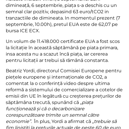
dimineață, 6 septembrie, piața s-a deschis cu un
semnal clar pozitiv, depasind 63 euro/tCO2 in
tranzactiile de dimineata. In momentul prezent (7
septembrie, 10.00h), pretul EUA este de 62,07 pe
bursa ICE ECX.
Un volum de 11.418.000 certificate EUA a fost scos
la licitație în această săptămână pe piata primara,
insa acesta nu a scazut încă piața, iar cererea
pentru licitații ar trebui să rămână constanta.
Beatriz Yordi, directorul Comisiei Europene pentru
piețele europene și internaționale de CO2, a
comentat la o conferință video despre ultima
reformă a sistemului de comercializare a cotelor de
emisii din UE în legătură cu creșterea prețurilor de
săptămâna trecută, spunând că
„piața
funcționează și că o decarbonizare
corespunzătoare trimite un semnal către
economie”.
În plus, Yordi a afirmat că
„trebuie să
fim linistiti la prețurile actuale de peste 60 de euro.