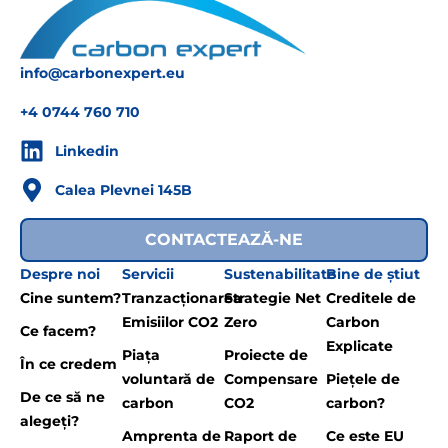
info@carbonexpert.eu
+4 0744 760 710
Linkedin
Calea Plevnei 145B
CONTACTEAZĂ-NE
Despre noi
Servicii
Sustenabilitate
Bine de știut
Cine suntem?
Tranzacționarea
Strategie Net
Creditele de
Emisiilor CO2
Zero
Carbon
Ce facem?
Explicate
Piața
Proiecte de
În ce credem
voluntară de
Compensare
Piețele de
De ce să ne
carbon
CO2
carbon?
alegeți?
Amprenta de
Raport de
Ce este EU