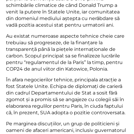
schimbările climatice de când Donald Trump a
venit la putere în Statele Unite, iar comunitatea
din domeniul mediului aștepta cu nerăbdare să
vadă pozitia acestui stat pentru urmatorii ani.
Au existat numeroase aspecte tehnice cheie care
trebuiau să progreseze, de la finanțare la
transparență până la piețele internaționale de
carbon. Scopul principal: sa se finalizeze lucrările
pentru “regulamentul de la Paris” la timp, pentru
COP24 de anul viitor din Katowice, Polonia.
În afara negocierilor tehnice, principala atracție a
fost Statele Unite. Echipa de diplomați de carieră
din cadrul Departamentului de Stat a sosit fără
zgomot și a promis să se angajeze cu colegii săi în
elaborarea regulilor pentru Paris, în ciuda faptului
că, în prezent, SUA adopta o pozitie controversata.
Pe marginea discuțiilor, un grup de politicieni și
oameni de afaceri americani, inclusiv guvernatorul