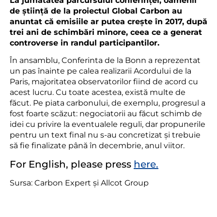
La jumătatea parcursului conferinței, oamenii
de știință de la proiectul Global Carbon au
anuntat că emisiile ar putea crește în 2017, după
trei ani de schimbări minore, ceea ce a generat
controverse in randul participantilor.
În ansamblu, Conferinta de la Bonn a reprezentat
un pas înainte pe calea realizarii Acordului de la
Paris, majoritatea observatorilor fiind de acord cu
acest lucru. Cu toate acestea, există multe de
făcut. Pe piata carbonului, de exemplu, progresul a
fost foarte scăzut: negociatorii au făcut schimb de
idei cu privire la eventualele reguli, dar propunerile
pentru un text final nu s-au concretizat și trebuie
să fie finalizate până în decembrie, anul viitor.
For English, please press
here.
Sursa: Carbon Expert și Allcot Group