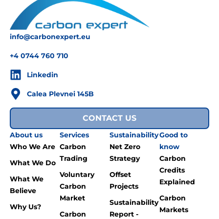
info@carbonexpert.eu
+4 0744 760 710
Linkedin
Calea Plevnei 145B
CONTACT US
About us
Services
Sustainability
Good to
Who We Are
Carbon
Net Zero
know
Trading
Strategy
Carbon
What We Do
Credits
Voluntary
Offset
What We
Explained
Carbon
Projects
Believe
Market
Carbon
Sustainability
Why Us?
Markets
Carbon
Report -