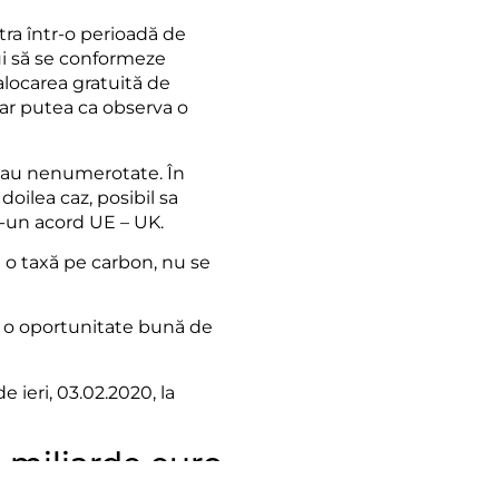
ntra într-o perioadă de
bui să se conformeze
alocarea gratuită de
s-ar putea ca observa o
sau nenumerotate. În
doilea caz, posibil sa
tr-un acord UE – UK.
 o taxă pe carbon, nu se
 fi o oportunitate bună de
e ieri, 03.02.2020, la
 miliarde euro