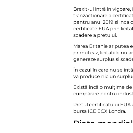
Brexit-ul intră în vigoare
tranzactionare a certifica
pentru anul 2019 si inca 
certificate EUA prin licita
scadere a pretului.
Marea Britanie ar putea 
primul caz, licitatiile nu 
genereze surplus si scader
În cazul în care nu se în
va produce niciun surplus 
Există încă o mulțime de i
cumpărare pentru industr
Pretul certificatului EUA a
bursa ICE ECX Londra.
Piata mondial