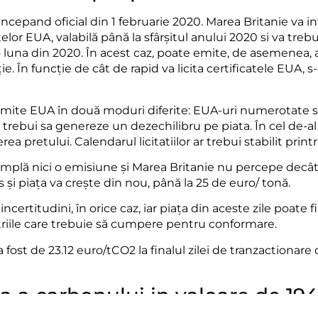
, incepand oficial din 1 februarie 2020. Marea Britanie va i
telor EUA, valabilă până la sfârșitul anului 2020 si va tre
o luna din 2020. În acest caz, poate emite, de asemenea, 
ție. În funcție de cât de rapid va licita certificatele EUA, 
emite EUA în două moduri diferite: EUA-uri numerotate 
ar trebui sa genereze un dezechilibru pe piata. În cel de-al 
ea pretului. Calendarul licitatiilor ar trebui stabilit prin
tâmplă nici o emisiune și Marea Britanie nu percepe decât
și piața va crește din nou, până la 25 de euro/ tonă.
ncertitudini, în orice caz, iar piața din aceste zile poate
iile care trebuie să cumpere pentru conformare.
 fost de 23.12 euro/tCO2 la finalul zilei de tranzactionare d
a a carbonului in valoare de 194