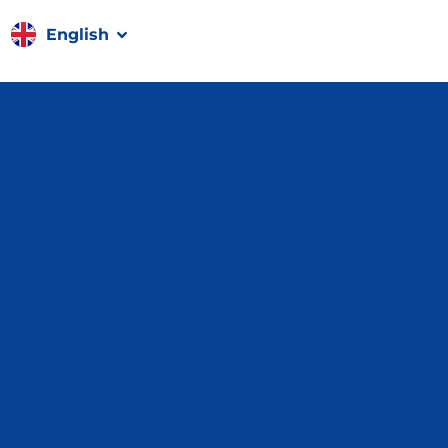
Français
English
Română