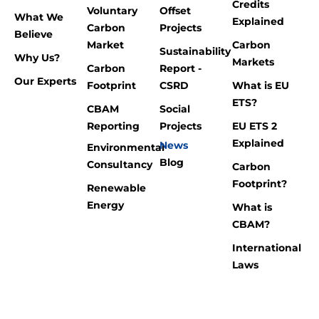
Credits
Voluntary
Offset
What We
Explained
Carbon
Projects
Believe
Market
Carbon
Sustainability
Why Us?
Markets
Carbon
Report -
Our Experts
Footprint
CSRD
What is EU
ETS?
CBAM
Social
Reporting
Projects
EU ETS 2
Explained
News
Environmental
Blog
Consultancy
Carbon
Footprint?
Renewable
Energy
What is
CBAM?
International
Laws