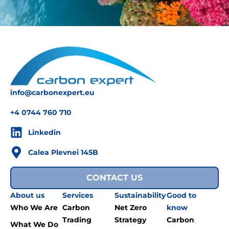
info@carbonexpert.eu
+4 0744 760 710
Linkedin
Calea Plevnei 145B
CONTACT US
About us
Services
Sustainability
Good to
Who We Are
Carbon
Net Zero
know
Trading
Strategy
Carbon
What We Do