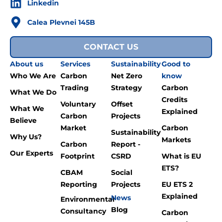
Linkedin
Calea Plevnei 145B
CONTACT US
About us
Services
Sustainability
Good to
Who We Are
Carbon
Net Zero
know
Trading
Strategy
Carbon
What We Do
Credits
Voluntary
Offset
What We
Explained
Carbon
Projects
Believe
Market
Carbon
Sustainability
Why Us?
Markets
Carbon
Report -
Our Experts
Footprint
CSRD
What is EU
ETS?
CBAM
Social
Reporting
Projects
EU ETS 2
Explained
News
Environmental
Blog
Consultancy
Carbon