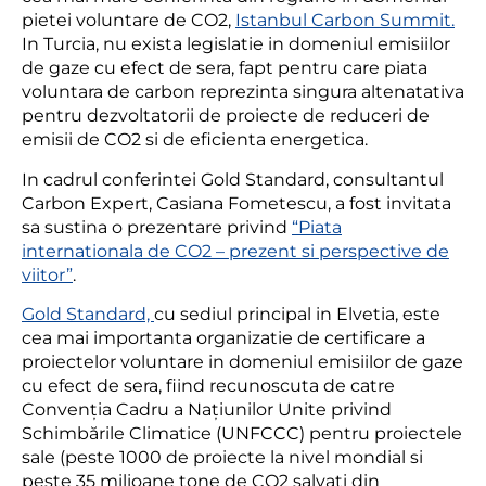
pietei voluntare de CO2,
Istanbul Carbon Summit.
In Turcia, nu exista legislatie in domeniul emisiilor
de gaze cu efect de sera, fapt pentru care piata
voluntara de carbon reprezinta singura altenatativa
pentru dezvoltatorii de proiecte de reduceri de
emisii de CO2 si de eficienta energetica.
In cadrul conferintei Gold Standard, consultantul
Carbon Expert, Casiana Fometescu, a fost invitata
sa sustina o prezentare privind
“Piata
internationala de CO2 – prezent si perspective de
viitor”
.
Gold Standard,
cu sediul principal in Elvetia, este
cea mai importanta organizatie de certificare a
proiectelor voluntare in domeniul emisiilor de gaze
cu efect de sera, fiind recunoscuta de catre
Convenția Cadru a Națiunilor Unite privind
Schimbările Climatice (UNFCCC) pentru proiectele
sale (peste 1000 de proiecte la nivel mondial si
peste 35 milioane tone de CO2 salvati din