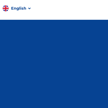
Français
English
Română