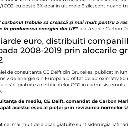
/tCO2, cu peste 6% doar in ultimele 6 zile, continuand t
l
carbonul trebuie să crească și mai mult pentru a rest
e în producerea energiei din UE”
,
arată știrile Carbon P
iarde euro, distribuiti companii
oada 2008-2019 prin alocarile gr
2
i de consultanta CE Delft din Bruxelles, publicat in luna
nsiv de energie din Europa a profitat de aproximativ 50 
alocării gratuite a certificatelor CO2 în cadrul sistemulu
.
sultanța de mediu, CE Delft, comandat de Carbon Mar
apăt acestui eșec al pieței prin revizuirea normelor 
t cel mai mult de alocari gratuite sunt siderurgia, rafinări