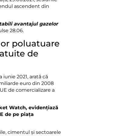
rendul ascendent din
abili
avantajul gazelor
ulse 28.06.
lor poluatuare
atuite de
 iunie 2021, arată că
miliarde euro din 2008
i UE de comercializare a
ket Watch, evidențiază
UE de pe piața
ile, cimentul și sectoarele